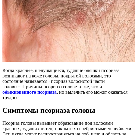
Когда красные, шелушащиеся, зудящие бляшки псориаза
возникают на коже головы, покрытой волосами, это
состояние называется «псориаз волосистой части
головы». Причины псориаза голове те же, что и
обыкновенного псориаза
,
но вылечить его может оказаться
труднее.
Симптомы псориаза головы
Псориаз головы вызывает образование под волосами
красных, зудящих пятен, покрытых серебристыми чешуйками.
Эти пятна могут распространяться на лоб, шею и область за