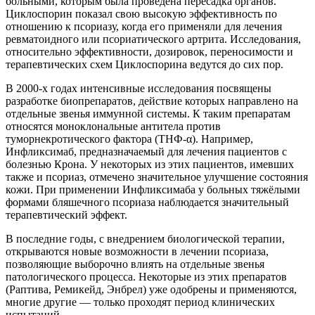
больными, которым была проведена пересадка органов.
Циклоспорин показал свою высокую эффективность по
отношению к псориазу, когда его применяли для лечения
ревматоидного или псориатического артрита. Исследования,
относительно эффективности, дозировок, переносимости и
терапевтических схем Циклоспорина ведутся до сих пор.
В 2000-х годах интенсивные исследования посвящены
разработке биопрепаратов, действие которых направлено на
отдельные звенья иммунной системы. К таким препаратам
относятся моноклональные антитела против
туморнекротического фактора (ТНФ-α). Например,
Инфликсимаб, предназначаемый для лечения пациентов с
болезнью Крона. У некоторых из этих пациентов, имевших
также и псориаз, отмечено значительное улучшение состояния
кожи. При применении Инфликсимаба у больных тяжёлыми
формами бляшечного псориаза наблюдается значительный
терапевтический эффект.
В последние годы, с внедрением биологической терапии,
открываются новые возможности в лечении псориаза,
позволяющие выборочно влиять на отдельные звенья
патологического процесса. Некоторые из этих препаратов
(Раптива, Ремикейд, Энбрел) уже одобрены и применяются,
многие другие — только проходят период клинических
испытаний.