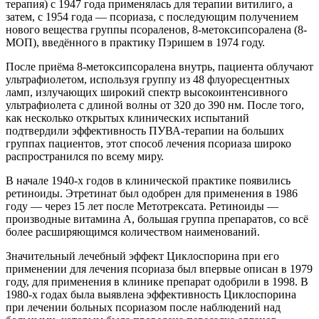
терапия) с 1947 года применялась для терапии витилиго, а
затем, с 1954 года — псориаза, с последующим получением
нового вещества группы псораленов, 8-метоксипсоралена (8-
МОП), введённого в практику Пэришем в 1974 году.
После приёма 8-метоксипсоралена внутрь, пациента облучают
ультрафиолетом, используя группу из 48 флуоресцентных
ламп, излучающих широкий спектр высокоинтенсивного
ультрафиолета с длиной волны от 320 до 390 нм. После того,
как несколько открытых клинических испытаний
подтвердили эффективность ПУВА-терапии на больших
группах пациентов, этот способ лечения псориаза широко
распространился по всему миру.
В начале 1940-х годов в клинической практике появились
ретиноиды. Этретинат был одобрен для применения в 1986
году — через 15 лет после Метотрексата. Ретиноиды —
производные витамина А, большая группа препаратов, со всё
более расширяющимся количеством наименований.
Значительный лечебный эффект Циклоспорина при его
применении для лечения псориаза был впервые описан в 1979
году, для применения в клинике препарат одобрили в 1998. В
1980-х годах была выявлена эффективность Циклоспорина
при лечении больных псориазом после наблюдений над