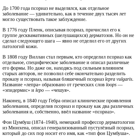
До 1700 года псориаз не выделялся, как отдельное
заболевание — удивительно, как в течение двух тысяч лет
могло существовать такое заблуждение.
В 1776 году Пленк, описывая псориаз, причислил его к
группе десквамативных (шелушащихся) дерматозов. Но он не
сделал следующего шага — явно не отделил его от других
патологий кожи.
В 1808 году Виллан стал первым, кто определил псориаз как
отдельное, специфическое заболевание и описал различные
его формы. Но даже он, находясь под сильным влиянием
старых авторов, не позволил себе окончательно разделить
проказу и псориаз, называя бляшечный псориаз
lepra vulgaris
.
Название «лепра» образовано от греческих слов
loops
—
«эпидермис» и
lepo
— «чешуя».
Наконец, в 1840 году Гебра описал клинические проявления
заболевания, определив псориаз и проказу как два различных
заболевания и, собственно, ввёл название «псориаз».
Фон Цумбуш (1874–1940), немецкий профессор дерматологии
из Мюнхена, описал генерализованный пустулёзный псориаз,
который до сих пор носит его имя, как «тип фон Цумбуша».