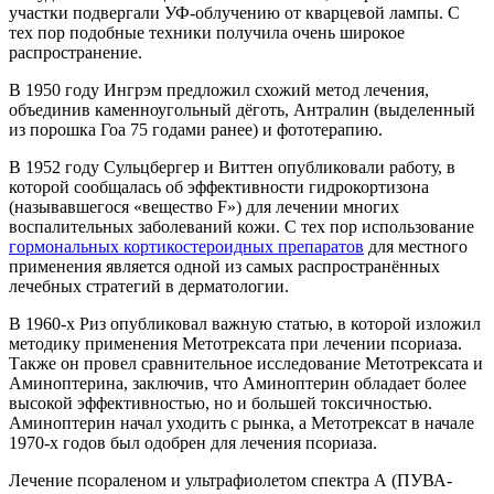
участки подвергали УФ-облучению от кварцевой лампы. С
тех пор подобные техники получила очень широкое
распространение.
В 1950 году Ингрэм предложил схожий метод лечения,
объединив каменноугольный дёготь, Антралин (выделенный
из порошка Гоа 75 годами ранее) и фототерапию.
В 1952 году Сульцбергер и Виттен опубликовали работу, в
которой сообщалась об эффективности гидрокортизона
(называвшегося «вещество F») для лечении многих
воспалительных заболеваний кожи. С тех пор использование
гормональных кортикостероидных препаратов
для местного
применения является одной из самых распространённых
лечебных стратегий в дерматологии.
В 1960-х Риз опубликовал важную статью, в которой изложил
методику применения Метотрексата при лечении псориаза.
Также он провел сравнительное исследование Метотрексата и
Аминоптерина, заключив, что Аминоптерин обладает более
высокой эффективностью, но и большей токсичностью.
Аминоптерин начал уходить с рынка, а Метотрексат в начале
1970-х годов был одобрен для лечения псориаза.
Лечение псораленом и ультрафиолетом спектра А (ПУВА-