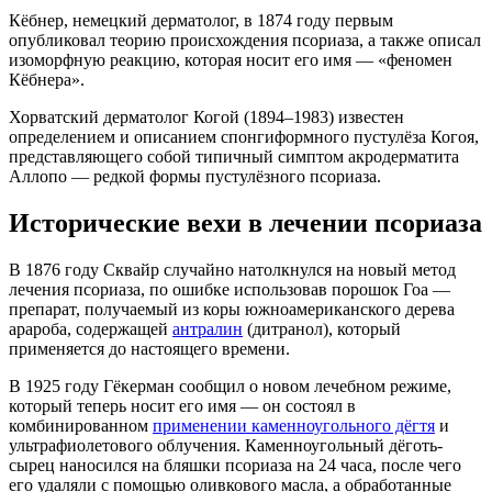
Кёбнер, немецкий дерматолог, в 1874 году первым
опубликовал теорию происхождения псориаза, а также описал
изоморфную реакцию, которая носит его имя — «феномен
Кёбнера».
Хорватский дерматолог Когой (1894–1983) известен
определением и описанием спонгиформного пустулёза Когоя,
представляющего собой типичный симптом акродерматита
Аллопо — редкой формы пустулёзного псориаза.
Исторические вехи в лечении псориаза
В 1876 году Сквайр случайно натолкнулся на новый метод
лечения псориаза, по ошибке использовав порошок Гоа —
препарат, получаемый из коры южноамериканского дерева
арароба, содержащей
антралин
(дитранол), который
применяется до настоящего времени.
В 1925 году Гёкерман сообщил о новом лечебном режиме,
который теперь носит его имя — он состоял в
комбинированном
применении каменноугольного дёгтя
и
ультрафиолетового облучения. Каменноугольный дёготь-
сырец наносился на бляшки псориаза на 24 часа, после чего
его удаляли с помощью оливкового масла, а обработанные