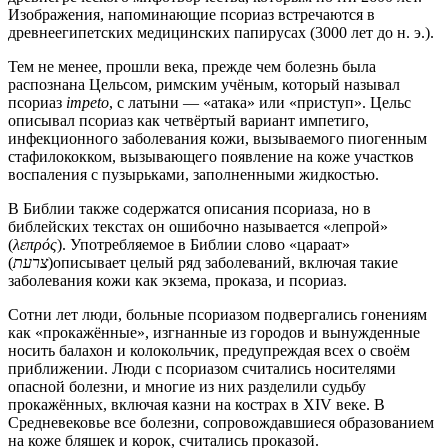
Изображения, напоминающие псориаз встречаются в
древнеегипетских медицинских папирусах (3000 лет до н. э.).
Тем не менее, прошли века, прежде чем болезнь была
распознана Цельсом, римским учёным, который называл
псориаз
impeto
, с латыни — «атака» или «приступ». Цельс
описывал псориаз как четвёртый вариант импетиго,
инфекционного заболевания кожи, вызываемого пиогенным
стафилококком, вызывающего появление на коже участков
воспаления с пузырьками, заполненными жидкостью.
В Библии также содержатся описания псориаза, но в
библейских текстах он ошибочно называется «лепрой»
(
λεπρός
). Употребляемое в Библии слово «цараат»
(
צרעת
)описывает целый ряд заболеваний, включая такие
заболевания кожи как экзема, проказа, и псориаз.
Сотни лет люди, больные псориазом подвергались гонениям
как «прокажённые», изгнанные из городов и вынужденные
носить балахон и колокольчик, предупреждая всех о своём
приближении. Люди с псориазом считались носителями
опасной болезни, и многие из них разделили судьбу
прокажённых, включая казни на кострах в XIV веке. В
Средневековье все болезни, сопровождавшиеся образованием
на коже бляшек и корок, считались проказой.