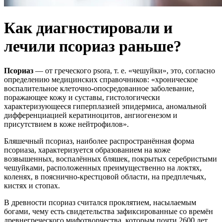
Как диагностировали и
лечили псориаз раньше?
Псориаз
— от греческого psora, т. е. «чешуйки», это, согласно
определению медицинских справочников: «хроническое
воспалительное клеточно-опосредованное заболевание,
поражающее кожу и суставы, гистологически
характеризующееся гиперплазией эпидермиса, аномальной
дифференциацией кератиноцитов, ангиогенезом и
присутствием в коже нейтрофилов».
Бляшечный псориаз, наиболее распространённая форма
псориаза, характеризуется образованием на коже
возвышенных, воспалённых бляшек, покрытых серебристыми
чешуйками, расположенных преимущественно на локтях,
коленях, в пояснично-крестцовой области, на предплечьях,
кистях и стопах.
В древности псориаз считался проклятием, насылаемым
богами, чему есть свидетельства зафиксированные со времён
древнегреческого мифотворчества, которым почти 2600 лет.