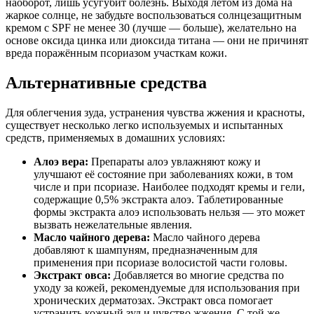
наоборот, лишь усугубит болезнь. Выходя летом из дома на
жаркое солнце, не забудьте воспользоваться солнцезащитным
кремом с SPF не менее 30 (лучше — больше), желательно на
основе оксида цинка или диоксида титана — они не причинят
вреда поражённым псориазом участкам кожи.
Альтернативные средства
Для облегчения зуда, устранения чувства жжения и красноты,
существует несколько легко используемых и испытанных
средств, применяемых в домашних условиях:
Алоэ вера:
Препараты алоэ увлажняют кожу и
улучшают её состояние при заболеваниях кожи, в том
числе и при псориазе. Наиболее подходят кремы и гели,
содержащие 0,5% экстракта алоэ. Таблетированные
формы экстракта алоэ использовать нельзя — это может
вызвать нежелательные явления.
Масло чайного дерева:
Масло чайного дерева
добавляют к шампуням, предназначенным для
применения при псориазе волосистой части головы.
Экстракт овса:
Добавляется во многие средства по
уходу за кожей, рекомендуемые для использования при
хронических дерматозах. Экстракт овса помогает
устранить кожный зуд и чувство жжения. С той же