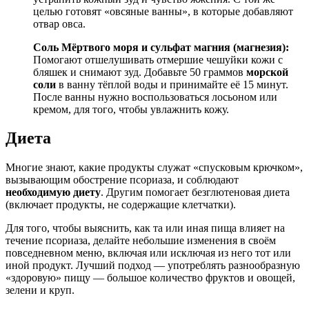
целью готовят «овсяные ванны», в которые добавляют
отвар овса.
Соль Мёртвого моря и сульфат магния (магнезия):
Помогают отшелушивать отмершие чешуйки кожи с
бляшек и снимают зуд. Добавьте 50 граммов
морской
соли
в ванну тёплой воды и принимайте её 15 минут.
После ванны нужно воспользоваться лосьоном или
кремом, для того, чтобы увлажнить кожу.
Диета
Многие знают, какие продукты служат «спусковым крючком»,
вызывающим обострение псориаза, и соблюдают
необходимую диету
. Другим помогает безглютеновая диета
(включает продукты, не содержащие клетчатки).
Для того, чтобы выяснить, как та или иная пища влияет на
течение псориаза, делайте небольшие изменения в своём
повседневном меню, включая или исключая из него тот или
иной продукт. Лучший подход — употреблять разнообразную
«здоровую» пищу — большое количество фруктов и овощей,
зелени и круп.