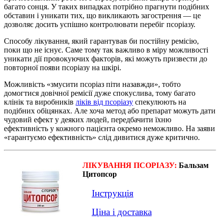
багато сонця. У таких випадках потрібно прагнути подібних
обставин і уникати тих, що викликають загострення — це
дозволяє досить успішно контролювати перебіг псоріазу.
Способу лікування, який гарантував би постійну ремісію,
поки що не існує. Саме тому так важливо в міру можливості
уникати дії провокуючих факторів, які можуть призвести до
повторної появи псоріазу на шкірі.
Можливість «змусити псоріаз піти назавжди», тобто
домогтися довічної ремісії дуже спокуслива, тому багато
клінік та виробників
ліків від псоріазу
спекулюють на
подібних обіцянках. Але хоча метод або препарат можуть дати
чудовий ефект у деяких людей, передбачити їхню
ефективність у кожного пацієнта окремо неможливо. На заяви
«гарантуємо ефективність» слід дивитися дуже критично.
ЛІКУВАННЯ ПСОРІАЗУ:
Бальзам
Цитопсор
Інструкція
Ціна і доставка