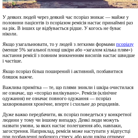
У деяких людей через деякий час псоріаз зникає — майже у
половини пацієнтів із псоріазом ремісія настає принаймні раз
на рік. В інших це відбувається рідше. У когось не буває
ніколи.
Якщо узагальнювати, то у людей з легкими формами
псоріазу
(менше 5% загальної площі шкіри або «загалом кілька плям»)
настання ремісії з повним зникненням висипів настає швидше
і частіше.
Якщо псоріаз більш поширений і активний, позбавитися
бляшок важче.
Важлива примітка — те, що плями зникли і шкіра очистилася
не означає, що «псоріаз вилікувано». Ремісія (клінічне
одужання) не означає повного одужання — псоріаз
захворювання хронічне, вперте і схильне до рецидивів.
Дуже важко передбачити, як псоріаз поведеться у конкретної
людини у тому чи іншому випадку. Деякі люди можуть
назвати умови, за яких настає полегшення або, навпаки,
загострення. Наприклад, ремісія може наступати у відпустці
при позбавленні робочого стресу, або коли шкіра отримує