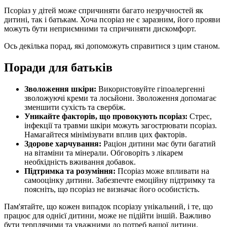
Псоріаз у дітей може спричиняти багато незручностей як
дитині, так і батькам. Хоча псоріаз не є заразним, його прояви
можуть бути неприємними та спричиняти дискомфорт.
Ось декілька порад, які допоможуть справитися з цим станом.
Поради для батьків
Зволоження шкіри:
Використовуйте гіпоалергенні
зволожуючі креми та лосьйони. Зволоження допомагає
зменшити сухість та свербіж.
Уникайте факторів, що провокують псоріаз:
Стрес,
інфекції та травми шкіри можуть загострювати псоріаз.
Намагайтеся мінімізувати вплив цих факторів.
Здорове харчування:
Раціон дитини має бути багатий
на вітаміни та мінерали. Обговоріть з лікарем
необхідність вживання добавок.
Підтримка та розуміння:
Псоріаз може впливати на
самооцінку дитини. Забезпечте емоційну підтримку та
поясніть, що псоріаз не визначає його особистість.
Пам'ятайте, що кожен випадок псоріазу унікальний, і те, що
працює для однієї дитини, може не підійти іншій. Важливо
бути терплячими та уважними до потреб вашої дитини.