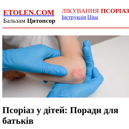
ЛІКУВАННЯ
ПСОРІА
ETOLEN.COM
Інструкція
Ціна
Бальзам
Цитопсор
Псоріаз у дітей: Поради для
батьків